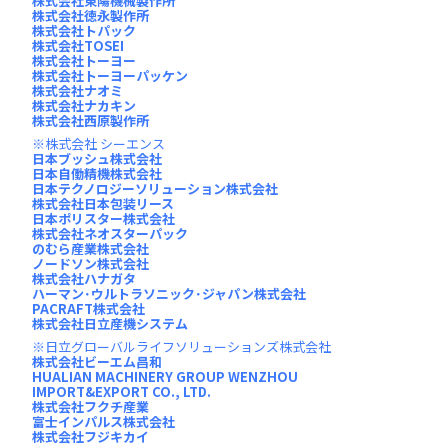
株式会社東陽機械製作所
株式会社徳永製作所
株式会社トパック
株式会社TOSEI
株式会社トーヨー
株式会社トーヨーパッケン
株式会社ナオミ
株式会社ナカキン
株式会社西原製作所
株式会社 シーエンス
日本ブッシュ株式会社
日本自働精機株式会社
日本テクノロジーソリューション株式会社
株式会社日本包装リース
日本ポリスター株式会社
株式会社ネオスターパック
のむら産業株式会社
ノードソン株式会社
株式会社ハナガタ
ハーマン･ウルトラソニック･ジャパン株式会社
PACRAFT株式会社
株式会社日立産機システム
日立グローバルライフソリューションズ株式会社
株式会社ビーエム昌和
HUALIAN MACHINERY GROUP WENZHOU
IMPORT&EXPORT CO., LTD.
株式会社フクチ産業
富士インパルス株式会社
株式会社フジキカイ