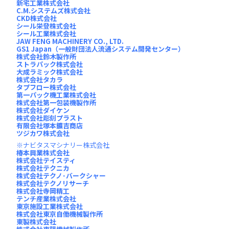
新宅工業株式会社
C.M.システムズ株式会社
CKD株式会社
シール栄登株式会社
シール工業株式会社
JAW FENG MACHINERY CO., LTD.
GS1 Japan（一般財団法人流通システム開発センター）
株式会社鈴木製作所
ストラパック株式会社
大成ラミック株式会社
株式会社タカラ
タプフロー株式会社
第一パック機工業株式会社
株式会社第一包装機製作所
株式会社ダイケン
株式会社彫刻プラスト
有限会社塚本鑛吉商店
ツジカワ株式会社
ナビタスマシナリー株式会社
椿本興業株式会社
株式会社テイスティ
株式会社テクニカ
株式会社テクノ･バークシャー
株式会社テクノリサーチ
株式会社寺岡精工
テンチ産業株式会社
東京施設工業株式会社
株式会社東京自働機械製作所
東製株式会社