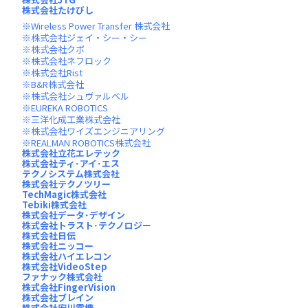
株式会社たけびし
Wireless Power Transfer 株式会社
株式会社ジェイ・シー・シー
株式会社クボ
株式会社ネフロック
株式会社Rist
B&R株式会社
株式会社シュヴァルベル
EUREKA ROBOTICS
三洋化成工業株式会社
株式会社ワイズエンジニアリング
REALMAN ROBOTICS株式会社
株式会社立花エレテック
株式会社ティ･アイ･エス
テクノシステム株式会社
株式会社テクノツリー
TechMagic株式会社
Tebiki株式会社
株式会社データ･デザイン
株式会社トラスト･テクノロジー
株式会社日伝
株式会社ニッコー
株式会社ハイエレコン
株式会社VideoStep
ファナック株式会社
株式会社FingerVision
株式会社ブレイン
株式会社安川電機