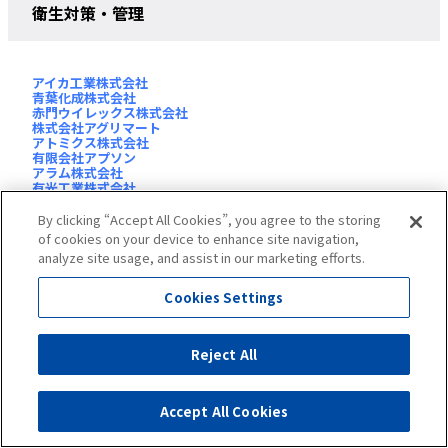
衛生対策・管理
アイカ工業株式会社
青葉化成株式会社
赤門ウイレックス株式会社
株式会社アグリマート
アトミクス株式会社
有限会社アプソン
アラム株式会社
有光工業株式会社
アース環境サービス株式会社
イカリ消毒株式会社
By clicking “Accept All Cookies”, you agree to the storing
エイコーフィルター株式会社
of cookies on your device to enhance site navigation,
株式会社エイチ・エス・ピー
analyze site usage, and assist in our marketing efforts.
株式会社エクシール
株式会社エコノス･ジャパン
Cookies Settings
靜甲株式会社
日本機械商事株式会社
株式会社エムテートリマツ
エー･エム･プロダクツ株式会社
Reject All
株式会社エービーシー商会
KAZEN WLD株式会社
株式会社カミナシ
環境機器株式会社
Accept All Cookies
株式会社ガードナー
株式会社キューケン