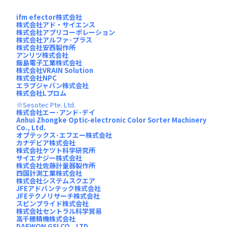
ifm efector株式会社
株式会社アド・サイエンス
株式会社アプリコーポレーション
株式会社アルファ･プラス
株式会社安西製作所
アンリツ株式会社
飯島電子工業株式会社
株式会社VRAIN Solution
株式会社NPC
エラブジャパン株式会社
株式会社Lプロム
Sesotec Pte. Ltd.
株式会社エー･アンド･デイ
Anhui Zhongke Optic-electronic Color Sorter Machinery
Co., Ltd.
オプテックス･エフエー株式会社
カナデビア株式会社
株式会社ケツト科学研究所
サイエナジー株式会社
株式会社佐藤計量器製作所
四国計測工業株式会社
株式会社システムスクエア
JFEアドバンテック株式会社
JFEテクノリサーチ株式会社
スピンプライド株式会社
株式会社セントラル科学貿易
高千穂精機株式会社
DAEWON GSI CO., LTD.