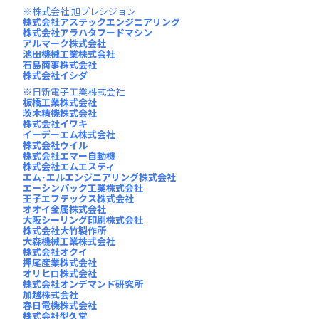
株式会社 旭プレシジョン
株式会社アステックエンジニアリング
株式会社アラハタフードマシン
アルマーク株式会社
池田機械工業株式会社
石島商事株式会社
株式会社イシダ
日新電子工業株式会社
板橋工業株式会社
茨木精機株式会社
株式会社イワキ
イーデーエム株式会社
株式会社ウイル
株式会社エマー自動機
株式会社エムエスティ
エム･エルエンジニアリング株式会社
エーシンパック工業株式会社
王子エフテックス株式会社
オオイ金属株式会社
大阪シーリング印刷株式会社
株式会社大竹製作所
大森機械工業株式会社
株式会社オクイ
押尾産業株式会社
オリヒロ株式会社
株式会社オンデマンド研究所
加越株式会社
春日電機株式会社
株式会社型久堂