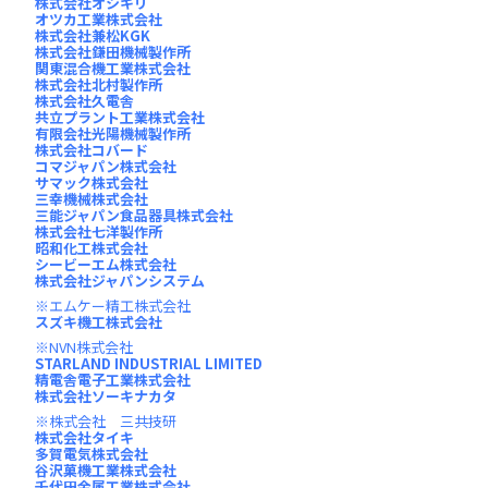
株式会社オシキリ
オツカ工業株式会社
株式会社兼松KGK
株式会社鎌田機械製作所
関東混合機工業株式会社
株式会社北村製作所
株式会社久電舎
共立プラント工業株式会社
有限会社光陽機械製作所
株式会社コバード
コマジャパン株式会社
サマック株式会社
三幸機械株式会社
三能ジャパン食品器具株式会社
株式会社七洋製作所
昭和化工株式会社
シービーエム株式会社
株式会社ジャパンシステム
エムケー精工株式会社
スズキ機工株式会社
NVN株式会社
STARLAND INDUSTRIAL LIMITED
精電舎電子工業株式会社
株式会社ソーキナカタ
株式会社 三共技研
株式会社タイキ
多賀電気株式会社
谷沢菓機工業株式会社
千代田金属工業株式会社