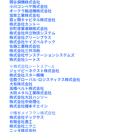
岡谷鋼機株式会社
小川コンベヤ株式会社
オークラ輸送機株式会社
加賀工業株式会社
霞ヶ関キャピタル株式会社
株式会社カントー
京町産業車輌株式会社
株式会社共立物流システム
株式会社グリーンプラス
株式会社ケイズベルテック
佐藤工業株式会社
株式会社三共冷熱
株式会社サンステーションシステムズ
株式会社シートス
株式会社シートスアール
ジェイピーネクスト株式会社
株式会社スター精機
住商グローバル･ロジスティクス株式会社
大有株式会社
高橋ベルト株式会社
大同メタル工業株式会社
株式会社大日ハンソー
株式会社中央理化
株式会社椿本チエイン
椿本メイフラン株式会社
株式会社テックサス
有限会社豊工
株式会社ニクニ
ニッタ株式会社