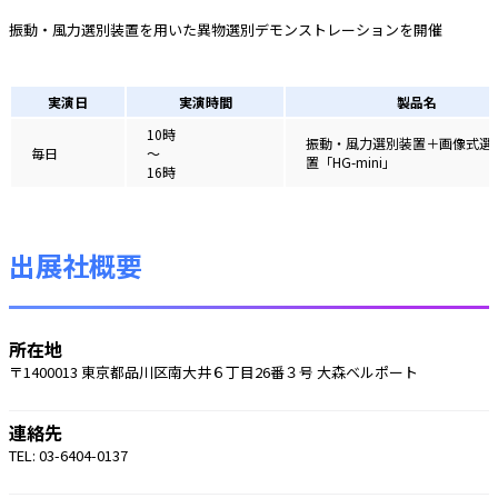
振動・風力選別装置を用いた異物選別デモンストレーションを開催
実演日
実演時間
製品名
10時
振動・風力選別装置＋画像式選
毎日
〜
置「HG-mini」
16時
出展社概要
所在地
〒1400013 東京都品川区南大井６丁目26番３号 大森ベルポート
連絡先
TEL: 03-6404-0137