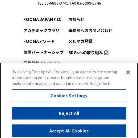
TEL 03-6809-3745 FAX 03-6809-3746
FOOMA JAPANとは
お知らせ
アカデミックプラザ
事務局へのお問い合わせ
FOOMAアワード
メルマガ登録
防災パートナーシップ
SDGsへの取り組み
学生対象YO-CO-SO
このサイトについて
（ようこそ）FOOMA
By clicking “Accept All Cookies”, you agree to the storing
of cookies on your device to enhance site navigation,
プライバシーポリシー
会場アクセス
analyze site usage, and assist in our marketing efforts.
サイトマップ
会場マップ
Cookies Settings
出展社情報
Reject All
セミナー・シンポジウム
Accept All Cookies
All Right Reserved. Copyright (c) FOOMA JAPAN Secretariat