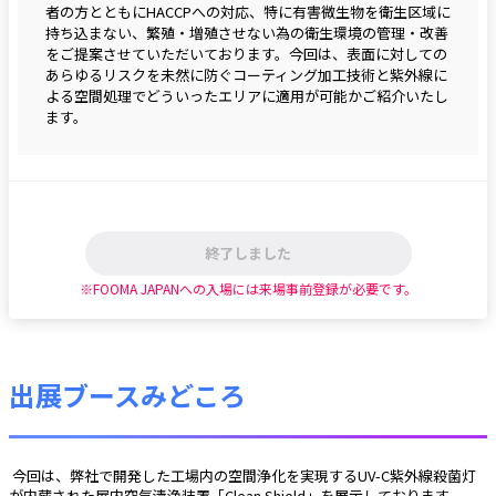
者の方とともにHACCPへの対応、特に有害微生物を衛生区域に
持ち込まない、繁殖・増殖させない為の衛生環境の管理・改善
をご提案させていただいております。今回は、表面に対しての
あらゆるリスクを未然に防ぐコーティング加工技術と紫外線に
よる空間処理でどういったエリアに適用が可能かご紹介いたし
ます。
終了しました
※FOOMA JAPANへの入場には来場事前登録が必要です。
出展ブースみどころ
 今回は、弊社で開発した工場内の空間浄化を実現するUV-C紫外線殺菌灯
が内蔵された屋内空気清浄装置「Clean Shield」を展示しております。