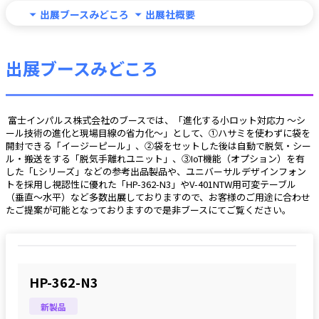
出展ブースみどころ
出展社概要
出展ブースみどころ
 富士インパルス株式会社のブースでは、「進化する小ロット対応力 〜シ
ール技術の進化と現場目線の省力化〜」として、①ハサミを使わずに袋を
開封できる「イージーピール」、②袋をセットした後は自動で脱気・シー
ル・搬送をする「脱気手離れユニット」、③IoT機能（オプション）を有
した「Lシリーズ」などの参考出品製品や、ユニバーサルデザインフォン
トを採用し視認性に優れた「HP-362-N3」やV-401NTW用可変テーブル
（垂直～水平）など多数出展しておりますので、お客様のご用途に合わせ
たご提案が可能となっておりますので是非ブースにてご覧ください。
HP-362-N3
新製品