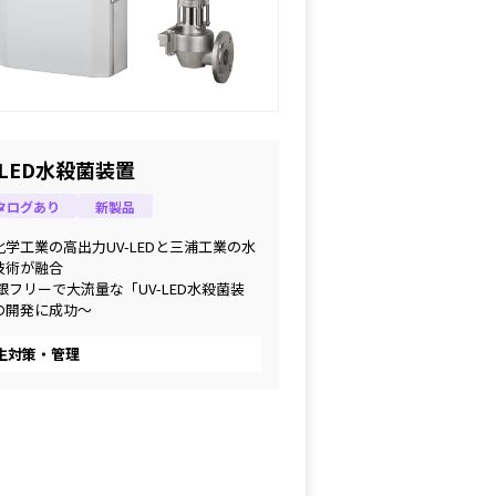
-LED水殺菌装置
タログあり
新製品
化学工業の高出力UV-LEDと三浦工業の水
技術が融合
銀フリーで大流量な「UV-LED水殺菌装
の開発に成功～
生対策・管理