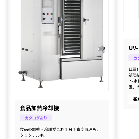
UV
カ
日亜
処理
 ～水
置」
衛
食品加熱冷却機
カタログあり
食品の加熱・冷却がこれ１台！真空調理も、
クックチルも。