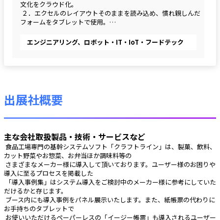
文化をクラウド化。
 ２．エクセルのレイアウトそのままを読み込め、慣れ親しんだ
フォームをタブレットで使用。
 ３．低コストで簡単導入。
エンジニアリング、ロボット・IT・IoT・フードテック
 ★何といっても使い慣れたエクセルフォーマットをタブレット
で使えるため現場のストレスがありません！
出展社概要
主な会社取扱製品・技術・サービスなど
 食品工場専門の基幹システムソフト「クラフトライン」は、製菓、飲料、
カット野菜やお惣菜、お弁当ほか調味料等の
 さまざまなメーカー様に導入して頂いております。ユーザー様のお困りや
導入に至るプロセスを掲載した
 「導入事例集」はシステム導入をご検討中のメーカー様に参考にしていた
だけるかと存じます。
 ブース内にも導入事例をパネル展示いたします。また、紙帳票の代わりに
お手持ちのタブレットで
 お使いいただけるペーパーレスの「イージー帳票」も導入されるユーザー