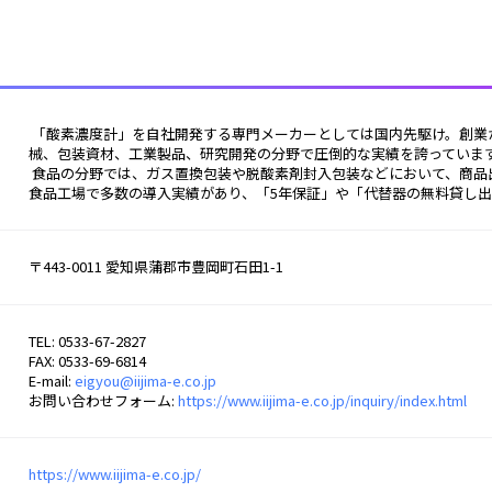
 「酸素濃度計」を自社開発する専門メーカーとしては国内先駆け。創業から50年以上、食品、飲料、医薬品、化粧品、包装機
械、包装資材、工業製品、研究開発の分野で圧倒的な実績を誇っていま
 食品の分野では、ガス置換包装や脱酸素剤封入包装などにおいて、商品出荷前の検査で多く活用されている酸素濃度計。全国の
食品工場で多数の導入実績があり、「5年保証」や「代替器の無料貸し出
〒443-0011 愛知県蒲郡市豊岡町石田1-1
TEL: 0533-67-2827
FAX: 0533-69-6814
E-mail:
eigyou@iijima-e.co.jp
お問い合わせフォーム:
https://www.iijima-e.co.jp/inquiry/index.html
https://www.iijima-e.co.jp/