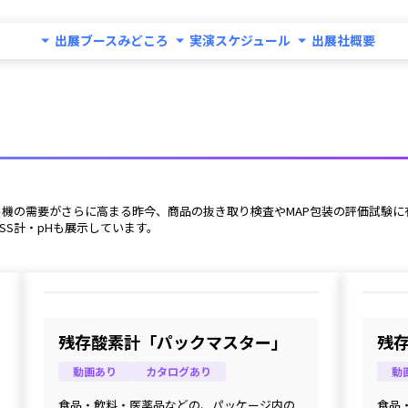
出展ブースみどころ
実演スケジュール
出展社概要
ール機の需要がさらに高まる昨今、商品の抜き取り検査やMAP包装の評価試験
SS計・pHも展示しています。 
残存酸素計「パックマスター」
残
動画あり
カタログあり
動
食品・飲料・医薬品などの、パッケージ内の
食品