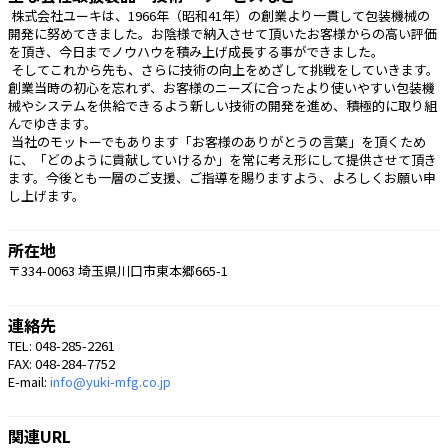
 株式会社ユーキは、1966年（昭和41年）の創業より一貫して包装機械の
開発に努めてきました。お陰様で納入させて頂いたお客様からの高い評価
を頂き、今日までノウハウを積み上げ成長する事ができました。
 そしてこれから先も、さらに技術の向上をめざして挑戦をしていきます。
創業当時の初心を忘れず、お客様のニーズに合ったより使いやすい包装機
械やシステムを供給できるよう新しい技術の開発を進め、積極的に取り組
んでゆきます。
 当社のモットーでもあります「お客様のありがとうの言葉」を頂くため
に、「どのように貢献していけるか」を常に考え形にして提供させて頂き
ます。今後とも一層のご支援、ご指導を賜りますよう、よろしくお願い申
し上げます。 
所在地
〒334-0063 埼玉県川口市東本郷665-1
連絡先
TEL: 048-285-2261
FAX: 048-284-7752
E-mail:
info@yuki-mfg.co.jp
関連URL