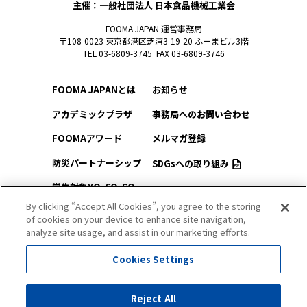
主催：一般社団法人 日本食品機械工業会
FOOMA JAPAN 運営事務局
〒108-0023 東京都港区芝浦3-19-20 ふーまビル3階
TEL 03-6809-3745 FAX 03-6809-3746
FOOMA JAPANとは
お知らせ
アカデミックプラザ
事務局へのお問い合わせ
FOOMAアワード
メルマガ登録
防災パートナーシップ
SDGsへの取り組み
学生対象YO-CO-SO
このサイトについて
（ようこそ）FOOMA
By clicking “Accept All Cookies”, you agree to the storing
of cookies on your device to enhance site navigation,
プライバシーポリシー
会場アクセス
analyze site usage, and assist in our marketing efforts.
サイトマップ
会場マップ
Cookies Settings
出展社情報
Reject All
セミナー・シンポジウム