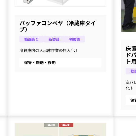
バッファコンベヤ（冷蔵庫タイ
プ）
動画あり
新製品
初披露
床
冷蔵庫内の入出庫作業の無人化！
ド
ト
保管・搬送・移動
動
空パ
化！
保