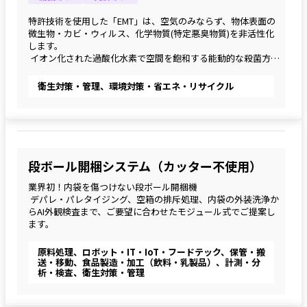
特許技術を使用した「EMT」は、空気のみならず、物体表面の
微生物・カビ・ウィルス、化学物質(特定悪臭物質)を非活性化
します。
 イオン化された過酸化水素で空間を飽和する能動的な殺菌方法
ですが、有人環境下で24時間・365日の稼動が可能です。
衛生対策・管理、環境対策・省エネ・リサイクル
段ボール開梱システム（カッター不使用）
業界初！内袋を傷つけない段ボール開梱機
 デパレ・パレタイジング、空箱の排斥処理、内袋の外装洗浄か
らAI外観検査まで、ご要望に合わせたモジュール式でご提案し
ます。
原料処理、ロボット・IT・IoT・フードテック、保管・搬
送・移動、食品製造・加工（飲料・乳製品）、計測・分
析・検査、衛生対策・管理