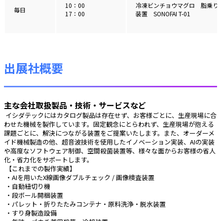
10：00
冷凍ビンチョウマグロ 脂乗り
毎日
17：00
装置 SONOFAI T-01
出展社概要
主な会社取扱製品・技術・サービスなど
 イシダテックにはカタログ製品は存在せず、お客様ごとに、生産現場に合
わせた機械を製作しています。固定観念にとらわれず、生産現場が抱える
課題ごとに、解決につながる装置をご提案いたします。また、オーダーメ
イド機械製造の他、超音波技術を使用したイノベーション実装、AIの実装
や高度なソフトウェア制御、空間殺菌装置等、様々な面からお客様の省人
化・省力化をサポートします。
 【これまでの製作実績】
 ・AIを用いたX線画像ダブルチェック / 画像検査装置
 ・自動紐切り機
 ・段ボール開梱装置
 ・パレット・折りたたみコンテナ・原料洗浄・脱水装置
 ・すり身製造設備