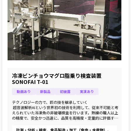
冷凍ビンチョウマグロ脂乗り検査装置
SONOFAI T-01
動画あり
新製品
初披露
実演あり
テクノロジーの力で、匠の技を継承していく
 超音波解析AIという世界初の技術を利用して、従来不可能と考
えられていた冷凍魚の非破壊検査を行います。熟練の職人以上
の精度で、安全かつ迅速に、品質を高精度・定量的に評価する
ソリューションを提供します。
計測・分析・検査、食品製造・加工（食肉・水産物）、