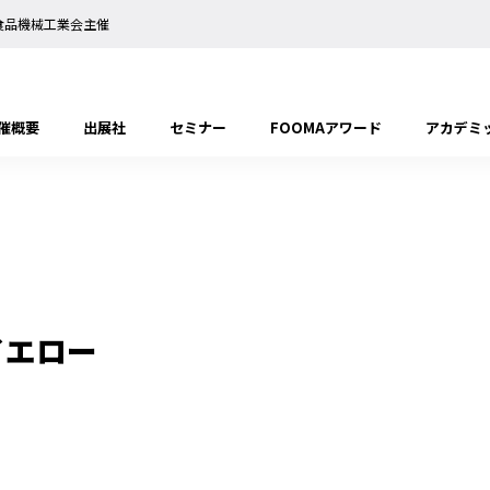
日本食品機械工業会主催
催概要
出展社
セミナー
FOOMAアワード
アカデミ
イエロー