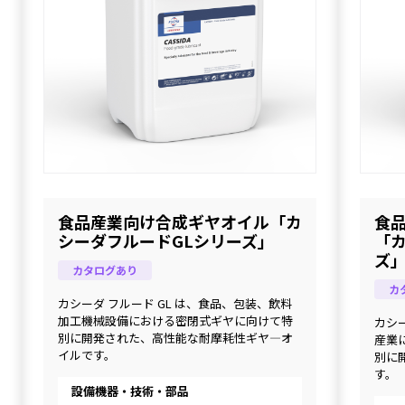
食品産業向け合成ギヤオイル「カ
食
シーダフルードGLシリーズ」
「
ズ
カタログあり
カ
カシーダ フルード GL は、食品、包装、飲料
加工機械設備における密閉式ギヤに向けて特
カシー
別に開発された、高性能な耐摩耗性ギヤ―オ
産業
イルです。
別に
す。
設備機器・技術・部品