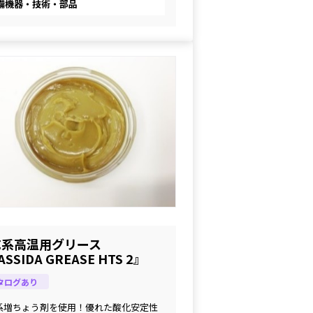
備機器・技術・部品
成系高温用グリース
SSIDA GREASE HTS 2』
タログあり
系増ちょう剤を使用！優れた酸化安定性