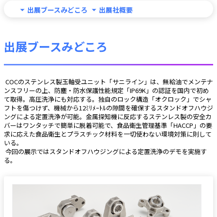
出展ブースみどころ
出展社概要
出展ブースみどころ
 COCのステンレス製玉軸受ユニット「サニライン」は、無給油でメンテナ
ンスフリーの上、防塵・防水保護性能規定「IP69K」の認証を国内で初め
て取得。高圧洗浄にも対応する。独自のロック構造「オクロック」でシャ
フトを傷つけず、機械から12ﾐﾘﾒｰﾄﾙの隙間を確保するスタンドオフハウジ
ングによる定置洗浄が可能。金属探知機に反応するステンレス製の安全カ
バーはワンタッチで簡単に脱着可能で、食品衛生管理基準「HACCP」の要
求に応えた食品衛生とプラスチック材料を一切使わない環境対策に則して
いる。
 今回の展示ではスタンドオフハウジングによる定置洗浄のデモを実施す
る。 