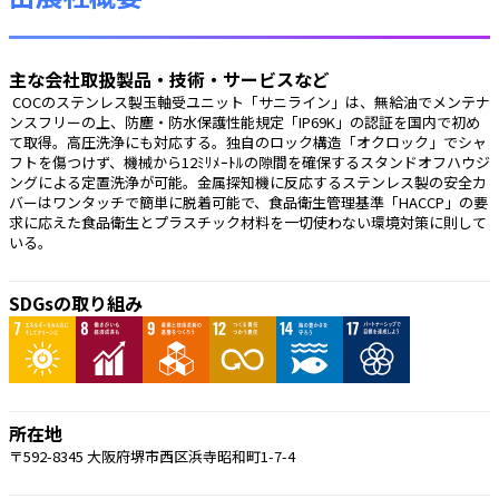
主な会社取扱製品・技術・サービスなど
 COCのステンレス製玉軸受ユニット「サニライン」は、無給油でメンテナ
ンスフリーの上、防塵・防水保護性能規定「IP69K」の認証を国内で初め
て取得。高圧洗浄にも対応する。独自のロック構造「オクロック」でシャ
フトを傷つけず、機械から12ﾐﾘﾒｰﾄﾙの隙間を確保するスタンドオフハウジ
ングによる定置洗浄が可能。金属探知機に反応するステンレス製の安全カ
バーはワンタッチで簡単に脱着可能で、食品衛生管理基準「HACCP」の要
求に応えた食品衛生とプラスチック材料を一切使わない環境対策に則して
いる。 
SDGsの取り組み
所在地
〒592-8345 大阪府堺市西区浜寺昭和町1-7-4