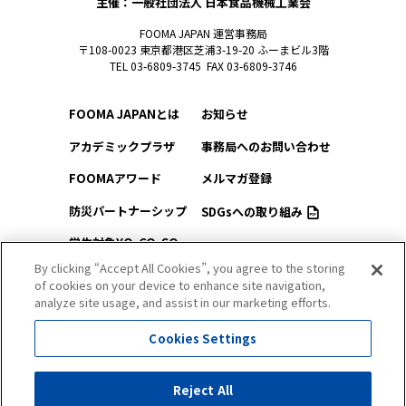
主催：一般社団法人 日本食品機械工業会
FOOMA JAPAN 運営事務局
〒108-0023 東京都港区芝浦3-19-20 ふーまビル3階
TEL 03-6809-3745 FAX 03-6809-3746
FOOMA JAPANとは
お知らせ
アカデミックプラザ
事務局へのお問い合わせ
FOOMAアワード
メルマガ登録
防災パートナーシップ
SDGsへの取り組み
学生対象YO-CO-SO
このサイトについて
（ようこそ）FOOMA
By clicking “Accept All Cookies”, you agree to the storing
of cookies on your device to enhance site navigation,
プライバシーポリシー
会場アクセス
analyze site usage, and assist in our marketing efforts.
サイトマップ
会場マップ
Cookies Settings
出展社情報
Reject All
セミナー・シンポジウム