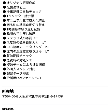
 ● オリジナル帳票作成
 ● 提出漏れ防止
 ● 提出記録の自動チェック
 ● 1クリックー括承認
 ● マニュアル化で属人化防止
 ● 商品別の基準自動切り替え
 ● 1時間毎の繰り返し記録
 ● 承認の差し戻し履歴
 ● ステップ式の承認フロー
 ● 温度計の値を自動入力　loT
 ● 中心温度のモニタリング　loT
 ● 庫内の温度変化取り込み　IoT
 ● 賞味期限チェック
 ● 逸脱時の対処メモ
 ● 複数チームによる共有記錄
 ● 外国人スタッフ対応
 ● 記録データ検索
 ● 分析用CSVファイル出力 
所在地
〒564-0043 大阪府吹田市南吹田3-9-14 C棟
連絡先