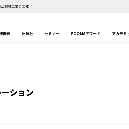
日本食品機械工業会主催
催概要
出展社
セミナー
FOOMAアワード
アカデミ
レーション