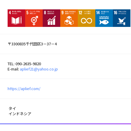
〒3300835千代田区3－37－4
TEL: 090-2635-9820
E-mail:
aplief21@yahoo.co.jp
https://aplief.com/
 タイ　
 インドネシア