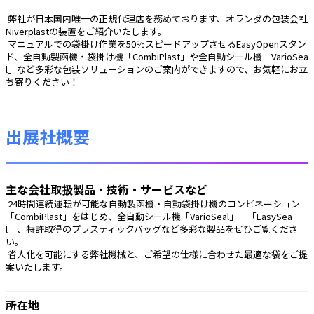
 弊社が日本国内唯一の正規代理店を務めております、オランダの包装会社
Niverplastの装置をご紹介いたします。
 マニュアルでの袋掛け作業を50％スピードアップさせるEasyOpenスタン
ド、全自動製函機・袋掛け機「CombiPlast」や全自動シール機「VarioSea
l」など多彩な包装ソリューションのご案内ができますので、お気軽にお立
ち寄りください！ 
出展社概要
主な会社取扱製品・技術・サービスなど
 24時間連続運転が可能な自動製函機・自動袋掛け機のコンビネーション
「CombiPlast」をはじめ、全自動シール機「VarioSeal」　「EasySea
l」、特許取得のプラスティックバッグなど多彩な製品をぜひご覧くださ
い。
 省人化を可能にする弊社機械と、ご希望の仕様に合わせた最適な袋をご提
案いたします。 
所在地