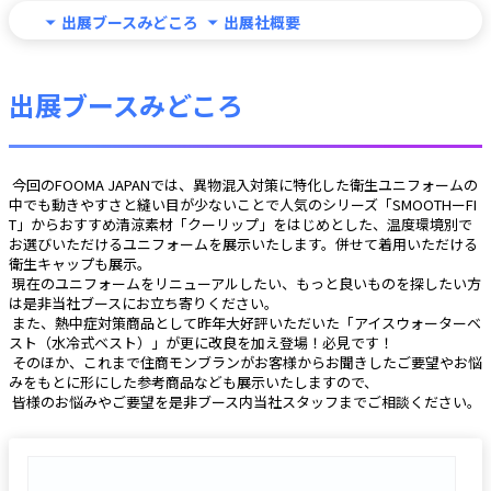
出展ブースみどころ
出展社概要
出展ブースみどころ
 今回のFOOMA JAPANでは、異物混入対策に特化した衛生ユニフォームの
中でも動きやすさと縫い目が少ないことで人気のシリーズ「SMOOTHーFI
T」からおすすめ清涼素材「クーリップ」をはじめとした、温度環境別で
お選びいただけるユニフォームを展示いたします。併せて着用いただける
衛生キャップも展示。
 現在のユニフォームをリニューアルしたい、もっと良いものを探したい方
は是非当社ブースにお立ち寄りください。
 また、熱中症対策商品として昨年大好評いただいた「アイスウォーターベ
スト（水冷式ベスト）」が更に改良を加え登場！必見です！
 そのほか、これまで住商モンブランがお客様からお聞きしたご要望やお悩
みをもとに形にした参考商品なども展示いたしますので、
 皆様のお悩みやご要望を是非ブース内当社スタッフまでご相談ください。 