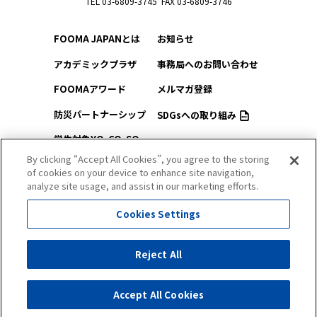
TEL 03-6809-3745 FAX 03-6809-3746
FOOMA JAPANとは
お知らせ
アカデミックプラザ
事務局へのお問い合わせ
FOOMAアワード
メルマガ登録
防災パートナーシップ
SDGsへの取り組み
学生対象YO-CO-SO
このサイトについて
（ようこそ）FOOMA
By clicking “Accept All Cookies”, you agree to the storing
of cookies on your device to enhance site navigation,
プライバシーポリシー
会場アクセス
analyze site usage, and assist in our marketing efforts.
サイトマップ
会場マップ
Cookies Settings
出展社情報
Reject All
セミナー・シンポジウム
Accept All Cookies
All Right Reserved. Copyright (c) FOOMA JAPAN Secretariat