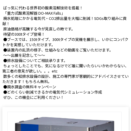
 ばっ気に代わる世界初の酸素溶解技術を搭載！
 「重力式酸素溶解器 DO-MAX Falls」
 廃⽔処理にかかる電気代・CO2排出量を⼤幅に削減！SDGs取り組みに貢
献！
 原油価格が高騰する今が見直しの時です。
 待望の300tタイプ登場！
 ●ブースでは、150tタイプ、300tタイプの実機を展示し、いかにコンパク
トかを実感していただけます。
 ●装置内の乱流の様子、仕組みなどの動画をご覧いただけます。
 ～～出展を記念して～～
 ●排水設備についてご相談承ります。
 ちょっとしたことでも、気になるけでど誰に聞いたらいいかわからない、
第三者の意見が欲しい。。。etc　
 数多くの給排水設備の設計、施工の専門家が客観的にアドバイスさせてい
ただきます！もちろん無料。
 ●廃水調査の無料キャンペーン
 ●どのくらい削減できるかの電気代シミュレーション作成
 ぜひ、この機会にご利用ください！ 