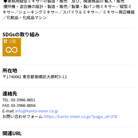
 ◆業務用縦型ミキサーの製造・販売　及び、関連商品の 輸入・販売
 攪拌機・混合機の設計・製造・販売／製菓・製パン用ミキサー／縦型ミ
キサー／シェーキングミキサー／スパイラルミキサー／ミキサー周辺機器
／化粧品・化成品マシン 
SDGsの取り組み
所在地
〒1740061 東京都板橋区大原町3-12
連絡先
TEL: 03-3966-8651
FAX: 03-3966-8656
E-mail:
info@kanto-mixer.co.jp
お問い合わせフォーム:
https://kanto-mixer.co.jp/?page_id=278
関連URL