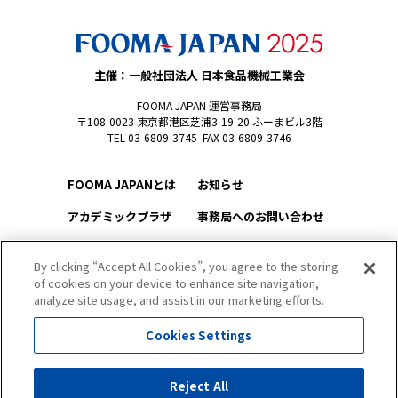
主催：一般社団法人 日本食品機械工業会
FOOMA JAPAN 運営事務局
〒108-0023 東京都港区芝浦3-19-20 ふーまビル3階
TEL 03-6809-3745 FAX 03-6809-3746
FOOMA JAPANとは
お知らせ
アカデミックプラザ
事務局へのお問い合わせ
FOOMAアワード
メルマガ登録
By clicking “Accept All Cookies”, you agree to the storing
防災パートナーシップ
SDGsへの取り組み
of cookies on your device to enhance site navigation,
analyze site usage, and assist in our marketing efforts.
学生対象YO-CO-SO
このサイトについて
（ようこそ）FOOMA
Cookies Settings
プライバシーポリシー
会場アクセス
Reject All
サイトマップ
会場マップ