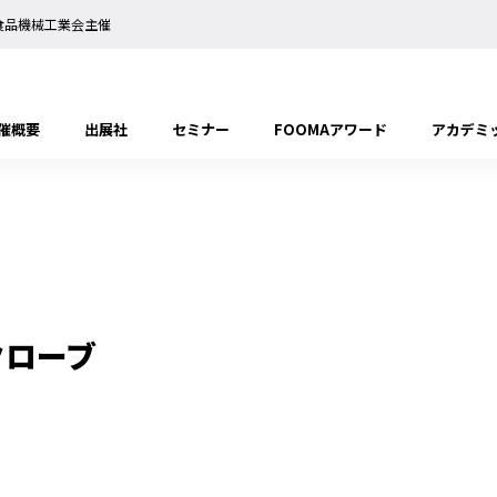
日本食品機械工業会主催
催概要
出展社
セミナー
FOOMAアワード
アカデミ
クローブ