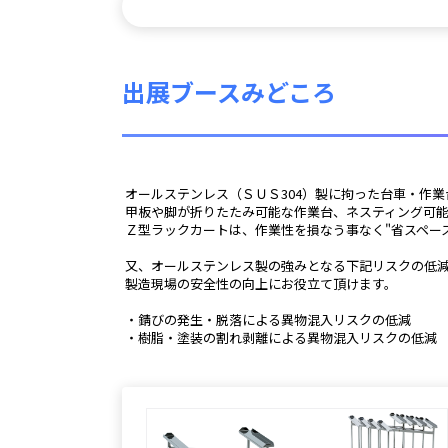
出展ブースみどころ
 オールステンレス（ＳＵＳ304）製に拘った台車・作
 甲板や脚が折りたたみ可能な作業台、ネスティング可
 Ｚ型ラックカートは、作業性を損なう事なく"省スペー
 又、オールステンレス製の強みとなる下記リスクの低
 製造現場の安全性の向上にお役立て頂けます。
 ・錆びの発生・脱落による異物混入リスクの低減
 ・樹脂・塗装の割れ剥離による異物混入リスクの低減