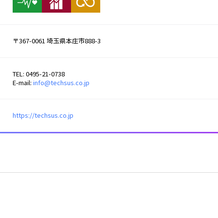
〒367-0061 埼玉県本庄市888-3
TEL: 0495-21-0738
E-mail:
info@techsus.co.jp
https://techsus.co.jp