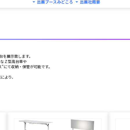
出展ブースみどころ
出展社概要
業台を展示致します。
能なＺ型高台車や
ス"にて収納・保管が可能です。
減により、