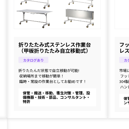
折りたたみ式ステンレス作業台
フ
（甲板折りたたみ自立移動式）
レ
カタログあり
カ
折りたたんだ状態で自立移動が可能!
市場
 収納場所まで移動が簡単！
 フ
 臨時・常設の作業台としてお勧めです！
304製
 ハ
にロ
保管・搬送・移動、衛生対策・管理、設
備機器・技術・部品、コンサルタント・
保
特許
ン