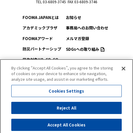
TEL 03-6809-3745 FAX 03-6809-3746
FOOMA JAPANとは
お知らせ
アカデミックプラザ
事務局へのお問い合わせ
FOOMAアワード
メルマガ登録
防災パートナーシップ
SDGsへの取り組み
学生対象YO-CO-SO
このサイトについて
（ようこそ）FOOMA
By clicking “Accept All Cookies”, you agree to the storing
of cookies on your device to enhance site navigation,
プライバシーポリシー
会場アクセス
analyze site usage, and assist in our marketing efforts.
サイトマップ
会場マップ
Cookies Settings
出展社情報
セミナー・シンポジウム
Reject All
Accept All Cookies
All Right Reserved. Copyright (c) FOOMA JAPAN Secretariat