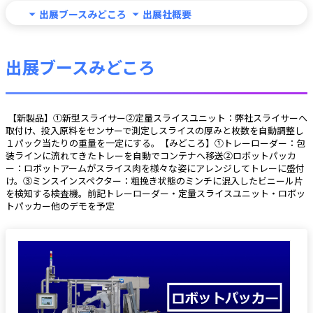
出展ブースみどころ
出展社概要
出展ブースみどころ
 【新製品】①新型スライサー②定量スライスユニット：弊社スライサーへ
取付け、投入原料をセンサーで測定しスライスの厚みと枚数を自動調整し
１パック当たりの重量を一定にする。【みどころ】①トレーローダー：包
装ラインに流れてきたトレーを自動でコンテナへ移送②ロボットパッカ
ー：ロボットアームがスライス肉を様々な姿にアレンジしてトレーに盛付
け。③ミンスインスペクター：粗挽き状態のミンチに混入したビニール片
を検知する検査機。前記トレーローダー・定量スライスユニット・ロボッ
トパッカー他のデモを予定 