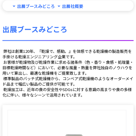
出展ブースみどころ
出展社概要
出展ブースみどころ
 弊社は創業120年、『乾燥で、感動。』を体感できる乾燥機の製造販売を
手掛ける乾燥エンジニアリング企業です。
 お客様が乾燥物及び乾燥作業に求める諸条件（色・香り・食感・処理量・
目標乾燥時間など）において、必要な風量・熱量を弊社独自のノウハウを
用いて算出し、最適な乾燥機をご提案致します。
 標準製品のバッチ式乾燥機から、コンベア式乾燥機のようなオーダーメイ
ド品まで幅広い製品のご提供が可能です。
 乾燥加工は、近年の食の安全性やSDGsに対する意識の高まりや食の多様
化に伴い、様々なシーンで活用されています。