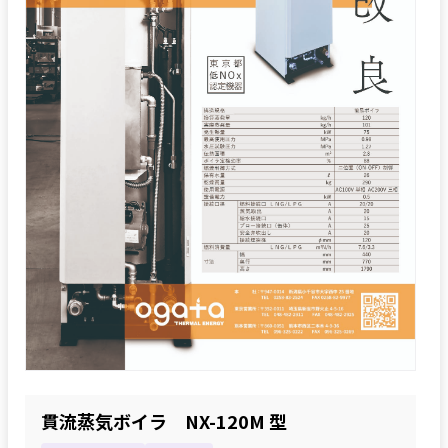
貫流蒸気ボイラ NX-120M 型