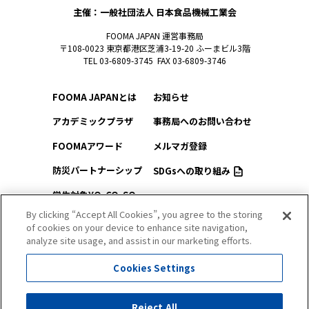
主催：一般社団法人 日本食品機械工業会
FOOMA JAPAN 運営事務局
〒108-0023 東京都港区芝浦3-19-20 ふーまビル3階
TEL 03-6809-3745 FAX 03-6809-3746
FOOMA JAPANとは
お知らせ
アカデミックプラザ
事務局へのお問い合わせ
FOOMAアワード
メルマガ登録
防災パートナーシップ
SDGsへの取り組み
学生対象YO-CO-SO
このサイトについて
（ようこそ）FOOMA
By clicking “Accept All Cookies”, you agree to the storing
of cookies on your device to enhance site navigation,
プライバシーポリシー
会場アクセス
analyze site usage, and assist in our marketing efforts.
サイトマップ
会場マップ
Cookies Settings
出展社情報
セミナー・シンポジウム
Reject All