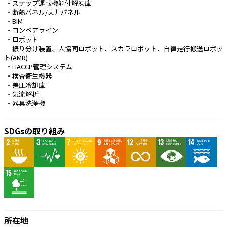
 ・ステップ運転機能付解凍庫
 ・断熱パネル/天井パネル
 ・BIM
 ・コンベアライン
 ・ロボット
 　振り分け装置、人協同ロボット、スカラロボット、自律走行搬送ロボッ
ト(AMR)
 ・HACCP管理システム
 ・検査衛生機器
 ・差圧冷却庫
 ・気流解析
 ・器具洗浄機 
SDGsの取り組み
所在地