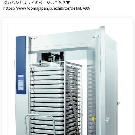
 タカハシガリレイのページはこちら▼
 https://www.foomajapan.jp/exhibitor/detail/499/ 