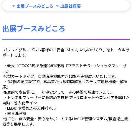
出展ブースみどころ
出展社概要
出展ブースみどころ
 ガリレイグループはお客様の「安全でおいしいものづくり」をトータルサ
ポートします。
 ・最大-40℃の冷風で急速冷却/凍結『ブラストチラー/ショックフリーザ
ー』
 40型カートタイプ、自動洗浄機能付き12型を実機展示いたします。
 ・2段階の温度設定で、高品質かつ短時間解凍『ステップ運転機能付解凍
庫』
 衛生的で高品質に、一年中安定して一定の時間で解凍できます。
 ・トンネルフリーザーに箱詰めを自動で行うロボットやコンベアを繋げた
自動・省人化ライン
 ・LED照明埋め込み天井パネル
 ・器具洗浄機
 他にも、食の安全・安心をサポートするHACCP管理システム/検査衛生機
器等を展示します。