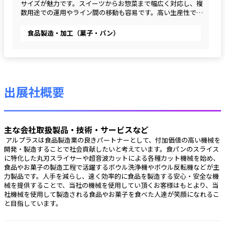
サイズが魅力です。スイーツからお惣菜まで幅広く対応し、複
数用途での運用やライン間の移動も容易です。高い生産性で、
大手コンビニベンダー様でも活躍しています。
食品製造・加工（菓子・パン）
出展社概要
主な会社取扱製品・技術・サービスなど
 アルプラスは食品製造業の良きパートナーとして、付加価値の高い機械を
開発・製造することで社会貢献したいと考えています。食パンのスライス
に特化した丸刃スライサーや超音波カットによる各種カット機械を始め、
食品やお菓子の製造工程で活躍するボウル洗浄機やボウル反転機などが主
力製品です。人手を減らし、速く効率的に食品を製造する安心・安全な機
械を提供することで、当社の機械を使用してい頂くお客様はもとより、当
社機械を使用して製造される食品やお菓子を食べた人達が笑顔になれるこ
と目指しています。