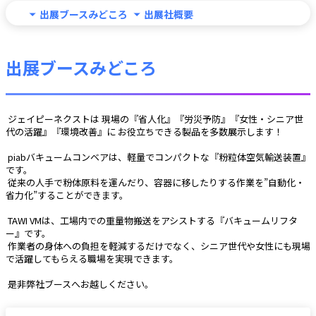
出展ブースみどころ
出展社概要
出展ブースみどころ
 ジェイピーネクストは 現場の『省人化』『労災予防』『女性・シニア世
代の活躍』『環境改善』に お役立ちできる製品を多数展示します！
 piabバキュームコンベアは、軽量でコンパクトな『粉粒体空気輸送装置』
です。
 従来の人手で粉体原料を運んだり、容器に移したりする作業を”自動化・
省力化”することができます。
 TAWI VMは、工場内での重量物搬送をアシストする『バキュームリフタ
ー』です。
 作業者の身体への負担を軽減するだけでなく、シニア世代や女性にも現場
で活躍してもらえる職場を実現できます。
 是非弊社ブースへお越しください。 