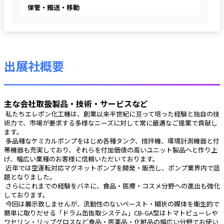
保管・搬送・移動
出展社概要
主な会社取扱製品・技術・サービスなど
 私たちエレポン化工機は、創業以来半世紀に亘って培った経験と独自の技
術力で、市場が要求する多様なニーズに対して常に最適なご提案で貢献し
ます。
 多品種なケミカルポンプをはじめ各種タンク、撹拌機、環境計測機器と付
帯機器も充実しており、それらを付加価値の高いユニット製品へと作り上
げ、幅広い業種のお客様に信頼いただいております。
 近年では空運転対応マグネットポンプを開発・販売し、ポンプ業界内で話
題となりました。
 さらにこれまでの経験をバネに、食品・医療・コスメ分野への進出も強化
しております。
 今回は展示致しませんが、流動性のないペースト・糊状の媒体を衛生的で
簡単に取りだせる「ドラム缶抜取システム」CB-GA型はトマトピューレや
ワセリン・リップグロスなど食品・医薬品・化粧品の幅広い分野でお使い