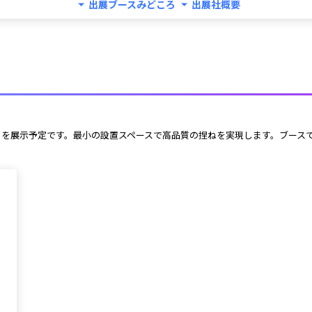
出展ブースみどころ
出展社概要
渦巻捏機」を展示予定です。最小の設置スペースで高品質の捏ねを実現します。ブース