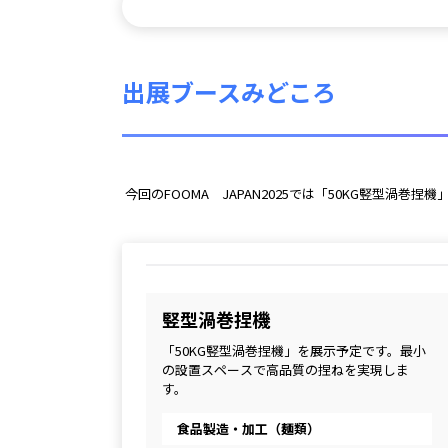
出展ブースみどころ
 今回のFOOMA　JAPAN2025では「50KG竪型
竪型渦巻捏機
「50KG竪型渦巻捏機」を展示予定です。最小
の設置スペースで高品質の捏ねを実現しま
す。
食品製造・加工（麺類）