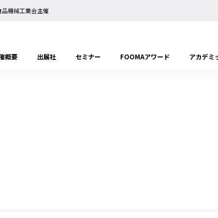
日本食品機械工業会主催
催概要
出展社
セミナー
FOOMAアワード
アカデミ