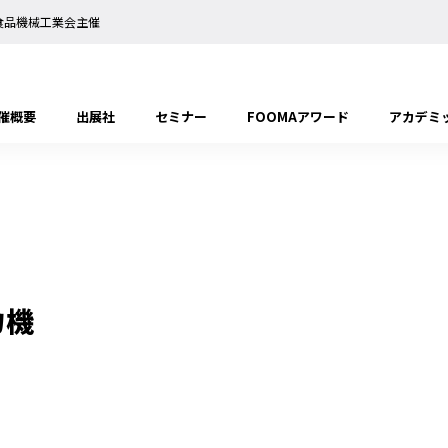
日本食品機械工業会主催
催概要
出展社
セミナー
FOOMAアワード
アカデミ
力機