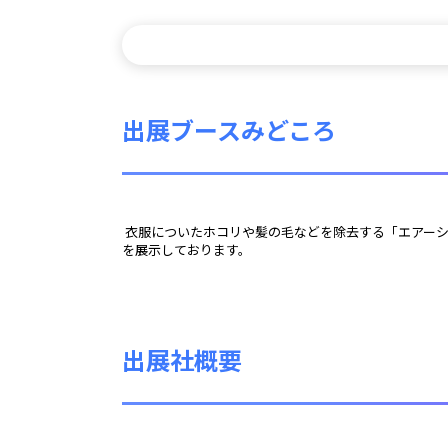
出展ブースみどころ
 衣服についたホコリや髪の毛などを除去する「エアーシャワー」や靴底の汚れを吸い取る「エアー吸着マット」、手指消毒と空気清浄機を組み合わせた「ハンドクリーンユニットⅡ」など
を展示しております。 
出展社概要