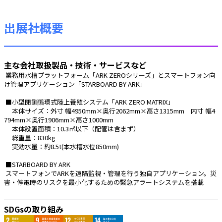
出展社概要
主な会社取扱製品・技術・サービスなど
 業務用水槽プラットフォーム「ARK ZEROシリーズ」とスマートフォン向
け管理アプリケーション「STARBOARD BY ARK」
 ■小型閉鎖循環式陸上養殖システム「ARK ZERO MATRIX」
 　本体サイズ：外寸 幅4950mm×奥行2062mm×高さ1315mm　内寸 幅4
794mm×奥行1906mm×高さ1000mm
 　本体設置面積：10.3㎡以下（配管は含まず）
 　総重量：830kg
 　実効水量：約8.5t(本水槽水位850mm)
 ■STARBOARD BY ARK
 スマートフォンでARKを遠隔監視・管理を行う独自アプリケーション。災
害・停電時のリスクを最小化するための緊急アラートシステムを搭載 
SDGsの取り組み