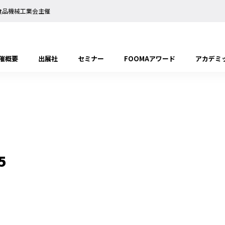
日本食品機械工業会主催
催概要
出展社
セミナー
FOOMAアワード
アカデミ
5