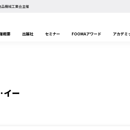
日本食品機械工業会主催
催概要
出展社
セミナー
FOOMAアワード
アカデミ
･イー