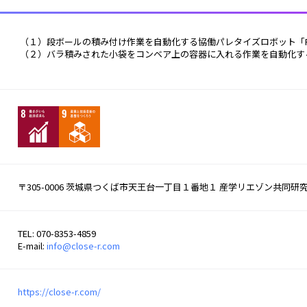
 （１）段ボールの積み付け作業を自動化する協働パレタイズロボット「Pal
 （２）バラ積みされた小袋をコンベア上の容器に入れる作業を自動化する小
〒305-0006 茨城県つくば市天王台一丁目１番地１ 産学リエゾン共同
TEL: 070-8353-4859
E-mail:
info@close-r.com
https://close-r.com/