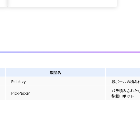
製品名
Palletizy
段ボールの積み
バラ積みされた
PickPacker
移載ロボット