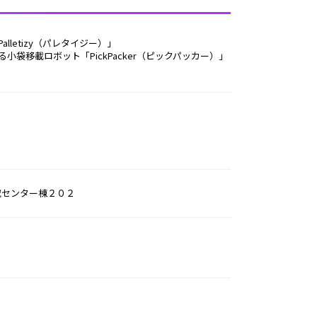
letizy（パレタイジー）」
袋移載ロボット「PickPacker（ピックパッカー）」
研究センター棟２０２