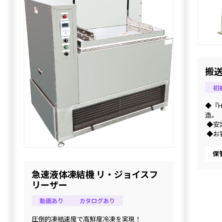
搬
初
◆『H
造。
 ◆
 ◆
製品
保
急速液体凍結機 リ・ジョイスフ
リーザー
動画あり
カタログあり
圧倒的凍結速度で高鮮度冷凍を実現！