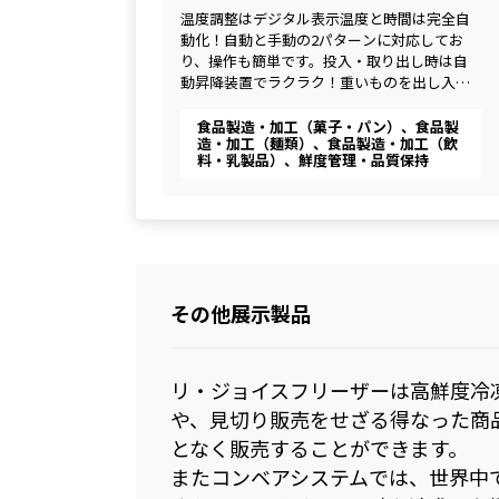
温度調整はデジタル表示温度と時間は完全自
動化！自動と手動の2パターンに対応してお
り、操作も簡単です。投入・取り出し時は自
動昇降装置でラクラク！重いものを出し入れ
することなく、安全で簡単に作業が可能で
す。ステンレス製でお手入れも簡単。
食品製造・加工（菓子・パン）、食品製
造・加工（麺類）、食品製造・加工（飲
料・乳製品）、鮮度管理・品質保持
その他展示製品
リ・ジョイスフリーザーは高鮮度冷
や、見切り販売をせざる得なった商
となく販売することができます。
またコンベアシステムでは、世界中