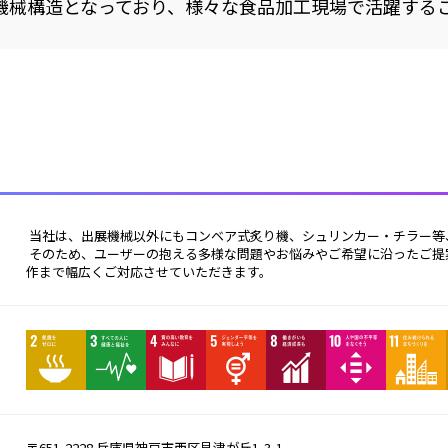
機械構造となっており、様々な食品加工現場で活躍する
 当社は、出展機械以外にもコンベア式炙り機、シュリンカー・チラー
 そのため、ユーザーの抱える多様な問題やお悩みやご希望に沿ったご提案が可能です。カスタマイズ製作からオーダーメイド製
作まで幅広くご対応させていただきます。 
〒651-2228 兵庫県神戸市西区見津が丘1-3-1