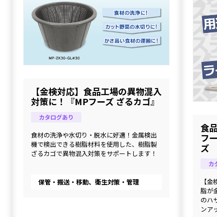
【金検対応】食品工場の異物混入
対策に！『MPフーズ ざるカゴ』
カタログあり
食
食材の洗浄や水切り・脱水に好適！金属検出
フー
機で検出できる樹脂材料を使用した、樹脂製
ズ
ざるカゴで異物混入対策をサポートします！
カ
【金
保管・搬送・移動、衛生対策・管理
脂が
のハ
ンア