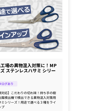
品工場の異物混入対策に！MP
ズ ステンレスハサミ シリー
タログあり
検対応】こだわりの切れ味！持ち手の樹
金属検出機で検出できる異物混入対策用
サミシリーズ！用途で選べる３種をライ
ップ