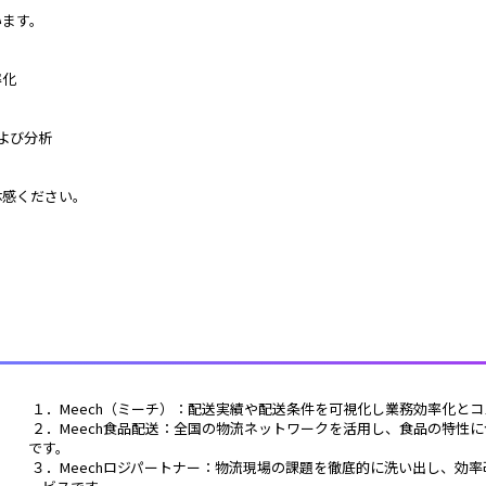
います。
率化
および分析
感ください。 
 １．Meech（ミーチ）：配送実績や配送条件を可視化し業務効率化
 ２．Meech食品配送：全国の物流ネットワークを活用し、食品の特性に合わせた最適な配送を実現する実運送体制構築サービス
です。
 ３．Meechロジパートナー：物流現場の課題を徹底的に洗い出し、効率改善とコスト最適化を実現する物流コンサルティングサ