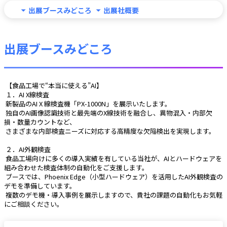
出展ブースみどころ
出展社概要
出展ブースみどころ
 【食品工場で“本当に使える”AI】
 １．AI X線検査
 新製品のAI X 線検査機「PX-1000N」を展示いたします。
 独自のAI画像認識技術と最先端のX線技術を融合し、異物混入・内部欠
損・数量カウントなど、
 さまざまな内部検査ニーズに対応する高精度な欠陥検出を実現します。
 ２．AI外観検査
 食品工場向けに多くの導入実績を有している当社が、AIとハードウェアを
組み合わせた検査体制の自動化をご支援します。
 ブースでは、Phoenix Edge（小型ハードウェア）を活用したAI外観検査の
デモを準備しています。
 複数のデモ機・導入事例を展示しますので、貴社の課題の自動化もお気軽
にご相談ください。 