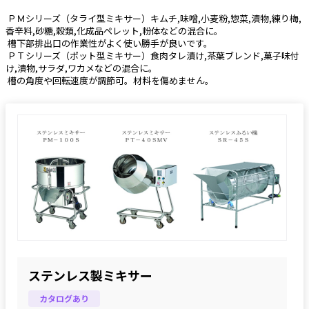
 ＰＭシリーズ（タライ型ミキサー）キムチ,味噌,小麦粉,惣菜,漬物,練り梅,
香辛料,砂糖,穀類,化成品ペレット,粉体などの混合に。
 槽下部排出口の作業性がよく使い勝手が良いです。
 ＰＴシリーズ（ポット型ミキサー）食肉タレ漬け,茶葉ブレンド,菓子味付
け,漬物,サラダ,ワカメなどの混合に。
 槽の角度や回転速度が調節可。材料を傷めません。 
ステンレス製ミキサー
カタログあり