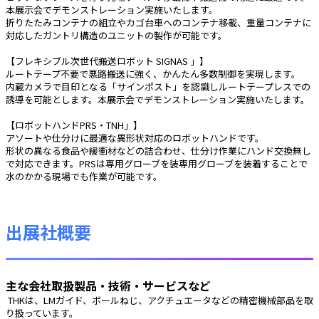
本展示会でデモンストレーション実施いたします。
折りたたみコンテナの組立やカゴ台車へのコンテナ移載、重量コンテナに
対応したガントリ構造のユニットの製作が可能です。
【フレキシブル次世代搬送ロボット SIGNAS 」】
ルートテープ不要で悪路搬送に強く、かんたん多数制御を実現します。
内蔵カメラで目印となる「サインポスト」を認識しルートテープレスでの
誘導を可能とします。本展示会でデモンストレーション実施いたします。
【ロボットハンドPRS・TNH」】
アソートや仕分けに最適な異形状対応のロボットハンドです。
形状の異なる食品や緩衝材などの詰合わせ、仕分け作業にハンド交換無し
で対応できます。PRSは専用グローブを装専用グローブを装着することで
水のかかる現場でも作業が可能です。
出展社概要
主な会社取扱製品・技術・サービスなど
 THKは、LMガイド、ボールねじ、アクチュエータなどの精密機械部品を取
り扱っています。