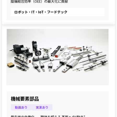
設備総合効率（OEE）の最大化に貢献
ロボット・IT・IoT・フードテック
機械要素部品
動画あり
実演あり
最先端の自働化　– 期待を超える 革新への“動き” –