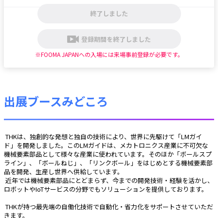
終了しました
登録期間を終了しました
※FOOMA JAPANへの入場には来場事前登録が必要です。
出展ブースみどころ
 THKは、独創的な発想と独自の技術により、世界に先駆けて「LMガイ
ド」を開発しました。このLMガイドは、メカトロニクス産業に不可欠な
機械要素部品として様々な産業に使われています。そのほか「ボールスプ
ライン」、「ボールねじ」、「リンクボール」をはじめとする機械要素部
品を開発、生産し世界へ供給しています。
 近年では機械要素部品にとどまらず、今までの開発技術・経験を活かし、
ロボットやIoTサービスの分野でもソリューションを提供しております。
 THKが持つ最先端の自働化技術で自動化・省力化をサポートさせていただ
きます。 