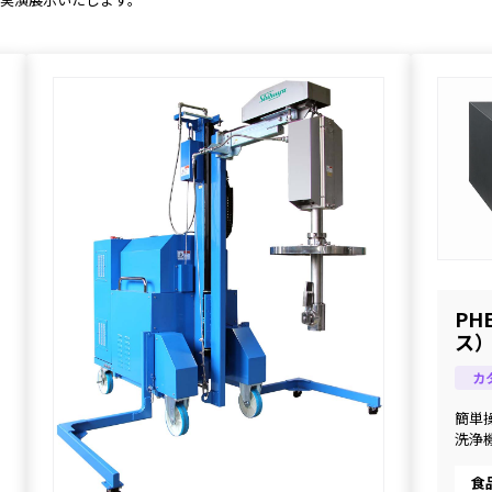
PH
ス
カ
簡単
洗浄
食