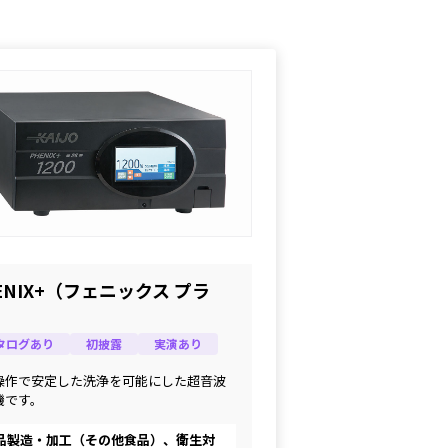
ENIX+（フェニックス プラ
）
タログあり
初披露
実演あり
操作で安定した洗浄を可能にした超音波
機です。
品製造・加工（その他食品）、衛生対