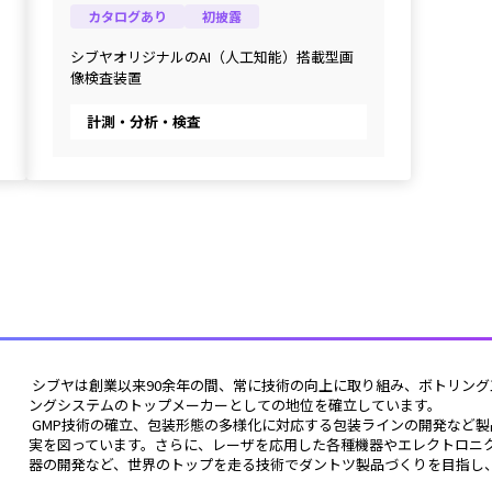
カタログあり
初披露
シブヤオリジナルのAI（人工知能）搭載型画
像検査装置
計測・分析・検査
 シブヤは創業以来90余年の間、常に技術の向上に取り組み、ボトリング工場の合理化、省人化に努め、今日では、日本のボトリ
ングシステムのトップメーカーとしての地位を確立しています。
 GMP技術の確立、包装形態の多様化に対応する包装ラインの開発など製品の高品質化ニーズに応えるびん詰め・包装ラインの充
実を図っています。さらに、レーザを応用した各種機器やエレクトロニ
器の開発など、世界のトップを走る技術でダントツ製品づくりを目指し、