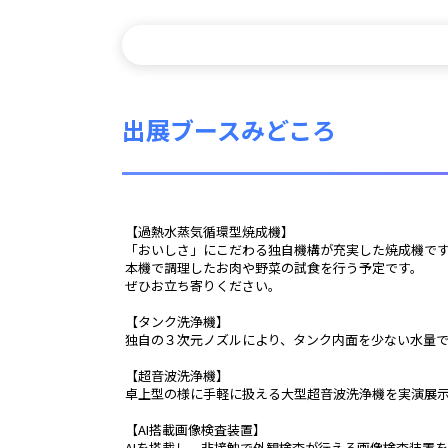
出展ブースみどころ
 【過熱水蒸気循環型焼成機】
 「おいしさ」にこだわる独自機構が充実した焼成機で
 本機で調理したお肉や野菜の試食を行う予定です。
 ぜひお立ち寄りください。
 【タンク洗浄機】
 独自の３次元ノズルにより、タンク内面を少ない水量
 【超音波洗浄機】
 卓上型の様に手軽に扱える大型超音波洗浄機を実演展
 【AI搭載画像検査装置】
 AIを搭載し、非接触で外観検査が行える画像検査装置