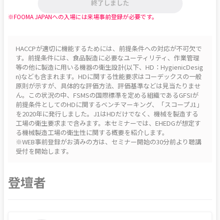
終了しました
※FOOMA JAPANへの入場には来場事前登録が必要です。
HACCPが適切に機能するためには、前提条件への対応が不可欠で
す。前提条件には、食品製造に必要なユーティリティ、作業管理
等の他に製造に用いる機器の衛生設計(以下、HD：HygienicDesig
n)なども含まれます。HDに関する性能要求はコーデックスの一般
原則が示すが、具体的な評価方法、評価基準などは見当たりませ
ん。この状況の中、FSMSの国際標準を定める組織であるGFSIが
前提条件としてのHDに関するベンチマーキング、「スコープJ1」
を2020年に発行しました。J1はHDだけでなく、機械を製造する
工場の衛生要求まで含みます。本セミナーでは、EHEDGが想定す
る機械製造工場の衛生性に関する概要を紹介します。

※WEB事前登録がお済みの方は、セミナー開始の30分前より聴講
受付を開始します。
登壇者