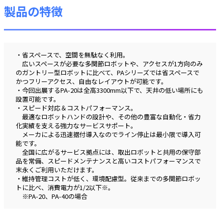
製品の特徴
省スペースで、空間を無駄なく利用。
広いスペースが必要な多関節ロボットや、アクセスが1方向のみ
のガントリー型ロボットに比べて、PAシリーズでは省スペースで
かつフリーアクセス、自由なレイアウトが可能です。
今回出展するPA-20は全高3300mm以下で、天井の低い場所にも
設置可能です。
スピード対応＆コストパフォーマンス。
最適なロボットハンドの設計や、その他の豊富な自動化・省力
化実績を支える強力なサービスサポート。
メーカによる迅速据付導入なのでライン停止は最小限で導入可
能です。
全国に広がるサービス拠点には、取出ロボットと共用の保守部
品を常備、スピードメンテナンスと高いコストパフォーマンスで
末永くご利用いただけます。
維持管理コストが低く、環境配慮型。従来までの多関節ロボッ
トに比べ、消費電力が1/2以下※。
※PA-20、PA-40の場合